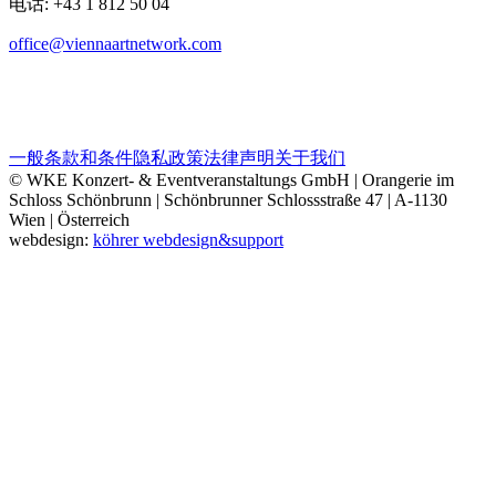
电话: +43 1 812 50 04
office@viennaartnetwork.com
一般条款和条件
隐私政策
法律声明
关于我们
© WKE Konzert- & Eventveranstaltungs GmbH | Orangerie im
Schloss Schönbrunn | Schönbrunner Schlossstraße 47 | A-1130
Wien | Österreich
webdesign:
köhrer webdesign&support