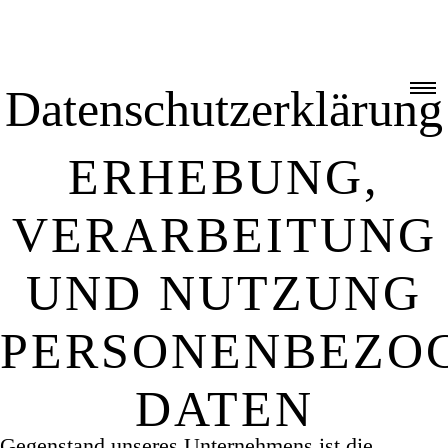
Deutsch
English
Italiano
Français
日本語
中文
한국어
繁體中文
B2B-Login
Datenschutzerklärung
ERHEBUNG,
VERARBEITUNG
UND NUTZUNG
PERSONENBEZO
DATEN
Gegenstand unseres Unternehmens ist die