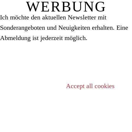
WERBUNG
Ich möchte den aktuellen Newsletter mit
Sonderangeboten und Neuigkeiten erhalten. Eine
Abmeldung ist jederzeit möglich.
Kontakt
We use cookies to provide our services. Please c
button:
Accept all cookies
Acc
WKE Konzert- & Eventveranstaltungs GmbH
Opernring 7/19
1010 Wien