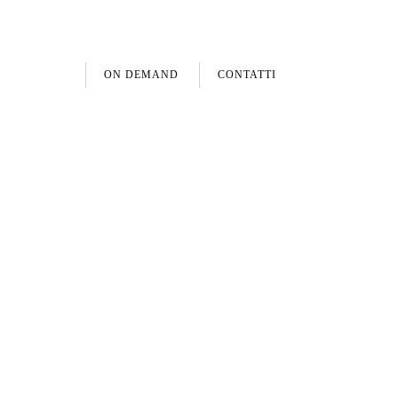
B-Login
Deutsch
English
Italiano
Français
日本語
中文
한국어
繁體中文
ON DEMAND
CONTATTI