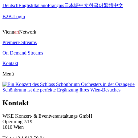
Deutsch
English
Italiano
Français
日本語
中文
한국어
繁體中文
B2B-Login
Vienn
art
Network
Premiere-Streams
On Demand Streams
Kontakt
Menü
Kontakt
WKE Konzert- & Eventveranstaltungs GmbH
Opernring 7/19
1010 Wien