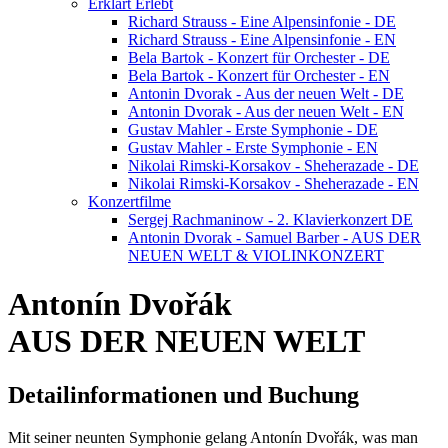
Erklärt Erlebt
Richard Strauss - Eine Alpensinfonie - DE
Richard Strauss - Eine Alpensinfonie - EN
Bela Bartok - Konzert für Orchester - DE
Bela Bartok - Konzert für Orchester - EN
Antonin Dvorak - Aus der neuen Welt - DE
Antonin Dvorak - Aus der neuen Welt - EN
Gustav Mahler - Erste Symphonie - DE
Gustav Mahler - Erste Symphonie - EN
Nikolai Rimski-Korsakov - Sheherazade - DE
Nikolai Rimski-Korsakov - Sheherazade - EN
Konzertfilme
Sergej Rachmaninow - 2. Klavierkonzert DE
Antonin Dvorak - Samuel Barber - AUS DER
NEUEN WELT & VIOLINKONZERT
Antonín Dvořák
AUS DER NEUEN WELT
Detailinformationen und Buchung
Mit seiner neunten Symphonie gelang Antonín Dvořák, was man