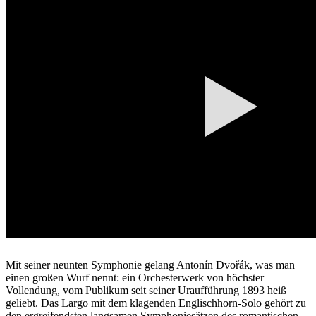
Mit seiner neunten Symphonie gelang Antonín Dvořák, was man
einen großen Wurf nennt: ein Orchesterwerk von höchster
Vollendung, vom Publikum seit seiner Uraufführung 1893 heiß
geliebt. Das Largo mit dem klagenden Englischhorn-Solo gehört zu
den ergreifendsten langsamen Symphoniesätzen des romantischen