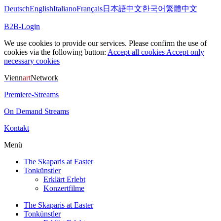
Deutsch
English
Italiano
Français
日本語
中文
한국어
繁體中文
B2B-Login
We use cookies to provide our services. Please confirm the use of
cookies via the following button:
Accept all cookies
Accept only
necessary cookies
Vienn
art
Network
Premiere-Streams
On Demand Streams
Kontakt
Menü
The Skaparis at Easter
Tonkünstler
Erklärt Erlebt
Konzertfilme
The Skaparis at Easter
Tonkünstler